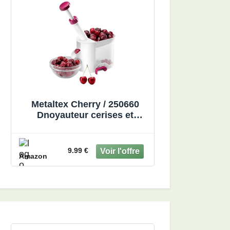
Metaltex Cherry / 250660
Dnoyauteur cerises et
olives, unique
9.99 €
Amazon