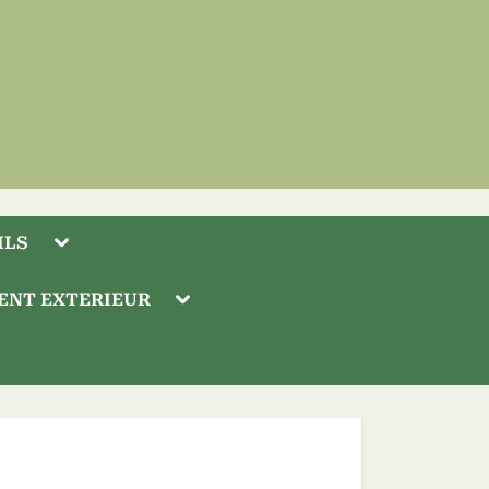
Toggle
ILS
sub-
menu
Toggle
ENT EXTERIEUR
sub-
menu
Toggle
sub-
Toggle
menu
sub-
menu