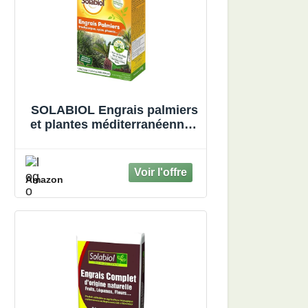
SOLABIOL Engrais palmiers
et plantes méditerranéennes
- 1,5 Kg - Utilisable en
Agriculture Biologique
SOPALMY15
Amazon