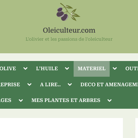
Oleiculteur.com
L'olivier et les passions de l'oleiculteur
Toggle
Toggle
Toggle
’OLIVE
L’HUILE
MATERIEL
OUT
sub-
sub-
sub-
menu
menu
menu
Toggle
Toggle
EPRISE
A LIRE..
DECO ET AMENAGEM
sub-
sub-
menu
menu
Toggle
Toggle
AGES
MES PLANTES ET ARBRES
sub-
sub-
menu
menu
Toggle
sub-
menu