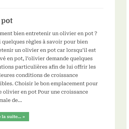
contre
les
carences
en
fer”
 pot
ent bien entretenir un olivier en pot ?
i quelques règles à savoir pour bien
tenir un olivier en pot car lorsqu’il est
ivé en pot, l’olivier demande quelques
tions particulières afin de lui offrir les
leures conditions de croissance
ibles. Choisir le bon emplacement pour
e olivier en pot Pour une croissance
male de…
“Entretenir
e la suite…
»
un
olivier
en