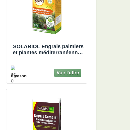
SOLABIOL Engrais palmiers
et plantes méditerranéennes
- 1,5 Kg - Utilisable en
Agriculture Biologique
SOPALMY15
Amazon