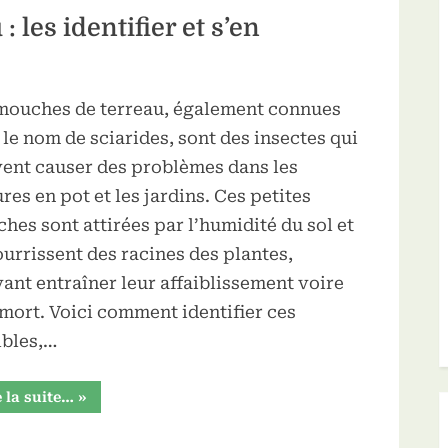
aerer”
 les identifier et s’en
mouches de terreau, également connues
 le nom de sciarides, sont des insectes qui
ent causer des problèmes dans les
ures en pot et les jardins. Ces petites
hes sont attirées par l’humidité du sol et
ourrissent des racines des plantes,
ant entraîner leur affaiblissement voire
 mort. Voici comment identifier ces
ibles,…
“Les
e la suite…
»
mouches
de
terreau