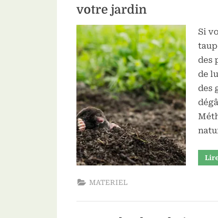
sub-
votre jardin
menu
Toggle
Si v
sub-
menu
taup
des 
de l
des 
dégâ
Méth
natur
Lir
MATERIEL