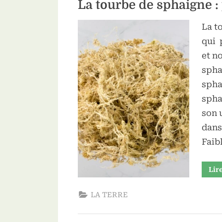
La tourbe de sphaigne :
La t
qui 
et n
spha
spha
Toggle
spha
sub-
son 
menu
dans
Faib
Lir
LA TERRE