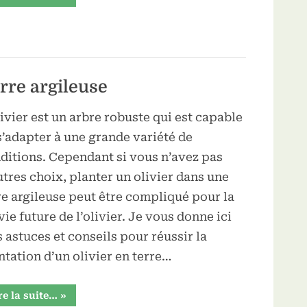
pour
désherbage
:
écologique
et
efficace”
erre argileuse
livier est un arbre robuste qui est capable
s’adapter à une grande variété de
ditions. Cependant si vous n’avez pas
utres choix, planter un olivier dans une
re argileuse peut être compliqué pour la
vie future de l’olivier. Je vous donne ici
 astuces et conseils pour réussir la
ntation d’un olivier en terre…
“Planter
re la suite…
»
son