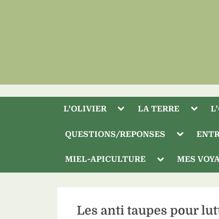
Skip
to
content
Toggle
Toggle
L’OLIVIER
LA TERRE
L
sub-
sub-
Toggle
menu
menu
sub-
Toggle
QUESTIONS/REPONSES
ENTR
menu
sub-
menu
Toggle
MIEL-APICULTURE
MES VOY
sub-
menu
Les anti taupes pour lut
Toggle