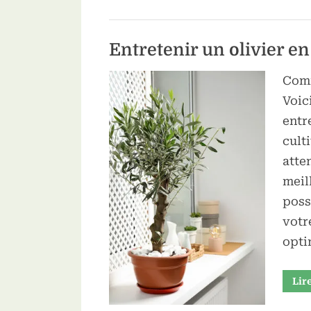
Entretenir un olivier en
Comm
Voic
entre
cult
atten
meil
poss
votr
opti
Lir