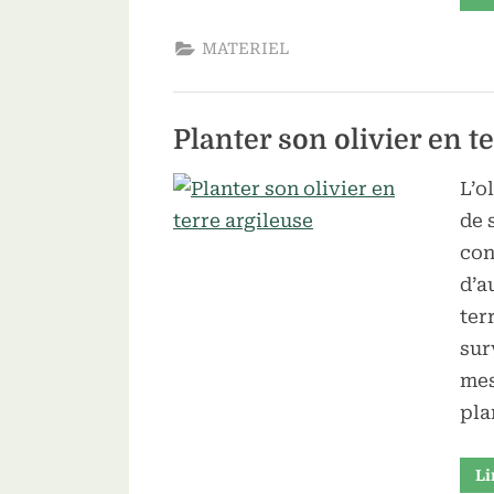
MATERIEL
Planter son olivier en t
L’o
de 
con
d’a
ter
sur
mes
pla
Li