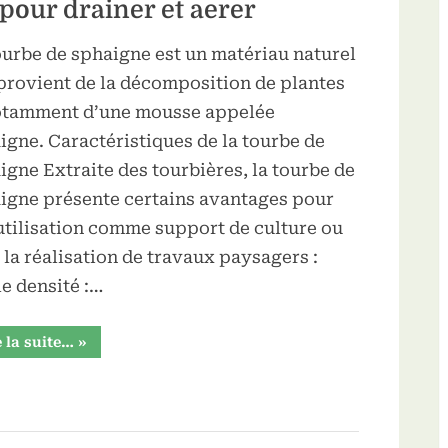
votre
 pour drainer et aerer
jardin”
ourbe de sphaigne est un matériau naturel
provient de la décomposition de plantes
otamment d’une mousse appelée
igne. Caractéristiques de la tourbe de
igne Extraite des tourbières, la tourbe de
igne présente certains avantages pour
utilisation comme support de culture ou
 la réalisation de travaux paysagers :
le densité :…
“La
e la suite…
»
tourbe
de
sphaigne
:
pour
drainer
et