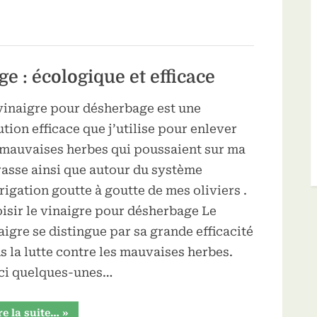
pot”
e : écologique et efficace
vinaigre pour désherbage est une
ution efficace que j’utilise pour enlever
 mauvaises herbes qui poussaient sur ma
rasse ainsi que autour du système
rrigation goutte à goutte de mes oliviers .
isir le vinaigre pour désherbage Le
aigre se distingue par sa grande efficacité
s la lutte contre les mauvaises herbes.
ci quelques-unes…
“Vinaigre
re la suite…
»