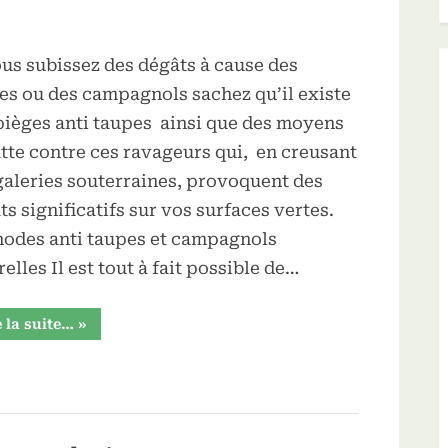
ous subissez des dégâts à cause des
es ou des campagnols sachez qu’il existe
pièges anti taupes ainsi que des moyens
utte contre ces ravageurs qui, en creusant
galeries souterraines, provoquent des
ts significatifs sur vos surfaces vertes.
odes anti taupes et campagnols
elles Il est tout à fait possible de…
“Les
e la suite…
»
anti
taupes
pour
lutter
contre
les
taupes
dans