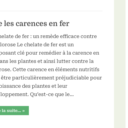
:
les
identifier
et
s’en
débarrasser”
e les carences en fer
helate de fer : un remède efficace contre
hlorose Le chelate de fer est un
osant clé pour remédier à la carence en
ans les plantes et ainsi lutter contre la
rose. Cette carence en éléments nutritifs
 être particulièrement préjudiciable pour
roissance des plantes et leur
loppement. Qu’est-ce que le…
“La
e la suite…
»
chelate
de
fer
: