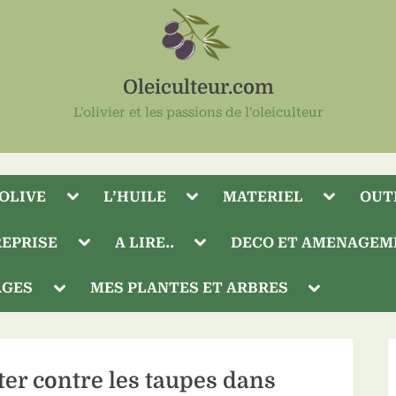
Oleiculteur.com
L'olivier et les passions de l'oleiculteur
Toggle
Toggle
Toggle
’OLIVE
L’HUILE
MATERIEL
OUT
sub-
sub-
sub-
menu
menu
menu
Toggle
Toggle
EPRISE
A LIRE..
DECO ET AMENAGEM
sub-
sub-
menu
menu
Toggle
Toggle
AGES
MES PLANTES ET ARBRES
sub-
sub-
menu
menu
Toggle
sub-
menu
ter contre les taupes dans