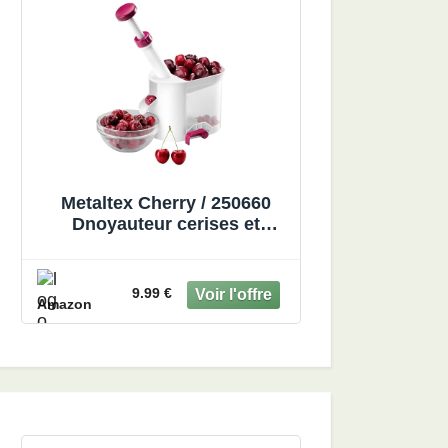
Metaltex Cherry / 250660
Dnoyauteur cerises et
olives, unique
9.99 €
Amazon