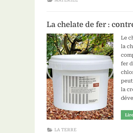
MATERIEL
La chelate de fer : contr
Le c
la c
comp
fer d
chlo
peut
la c
déve
Lir
LA TERRE