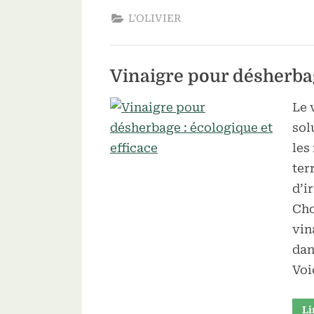
L'OLIVIER
Vinaigre pour désherbag
Le 
sol
les
ter
d’i
Cho
vin
dan
Voi
Li