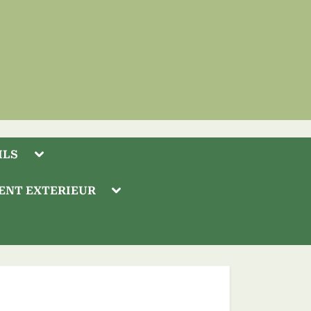
Toggle
ILS
sub-
menu
Toggle
ENT EXTERIEUR
sub-
menu
Toggle
sub-
Toggle
menu
sub-
menu