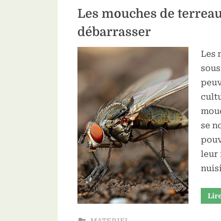
Les mouches de terreau :
débarrasser
Les 
sous
peuv
cult
mouc
se n
pouv
leur
nuis
Lir