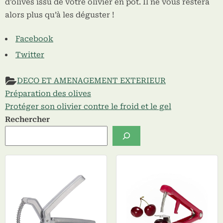
d’olives issu de votre olivier en pot. Il ne vous restera
alors plus qu’à les déguster !
Partager
Facebook
la
Twitter
publication
"Olivier
DECO ET AMENAGEMENT EXTERIEUR
en
Previous
Préparation des olives
Navigation
pot"
Post:
Next
Protéger son olivier contre le froid et le gel
de
Post:
Rechercher
l’article