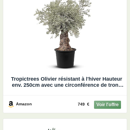
Tropictrees Olivier résistant à l'hiver Hauteur
env. 250cm avec une circonférence de tronc
de 100-120 cm Véritable olivier avec de vrais
fruits d'olives comestibles Olea Europea tronc
fruitier
Amazon
749 €