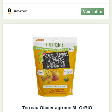
Nourriture équilibrée - A base d'algues
marines - 28 L de solution diluée
Amazon
Terreau Olivier agrume 3L OrBIO