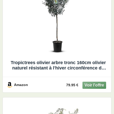
Tropictrees olivier arbre tronc 160cm olivier
naturel résistant à l'hiver circonférence du
tronc 6-8 cm fruits mûrs tronc incl. pot fencer
comme décoration d'intérieur ou de jardin
Amazon
79.95 €