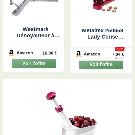
Westmark
Metaltex 250658
Dénoyauteur à
Lady Cerise
Olives, Outil à main
Dénoyauteur Cerise
Pratique avec
Acier Inoxydable
-30%
Amazon
16.90 €
Amazon
Ressort, longueur :
7.04 €
Multicolore 25 x 15
9.99 €
16,7 cm,
x 5 cm
Aluminium/revêtu,
Olivus, 40402270