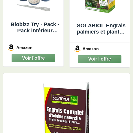
Biobizz Try · Pack -
SOLABIOL Engrais
Pack intérieur
palmiers et plantes
d'engrais
méditerranéennes -
organiques 3x250ml
1,5 Kg - Utilisable
Amazon
Amazon
en Agriculture
Biologique
SOPALMY15