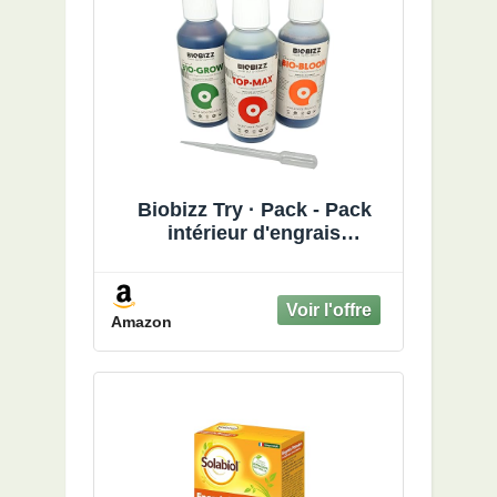
Biobizz Try · Pack - Pack
intérieur d'engrais
organiques 3x250ml
Amazon