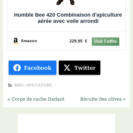
Humble Bee 420 Combinaison d'apiculture
aérée avec voile arrondi
Amazon
229.95 €
Facebook
Twitter
MIEL-APICULTURE
P
N
Navigation
Corps de ruche Dadant
Récolte des olives
r
e
de
e
x
v
t
l’article
i
P