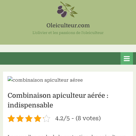
Skip
to
content
Oleiculteur.com
L'olivier et les passions de l'oleiculteur
Combinaison apiculteur aérée :
indispensable
4.2/5 - (8 votes)