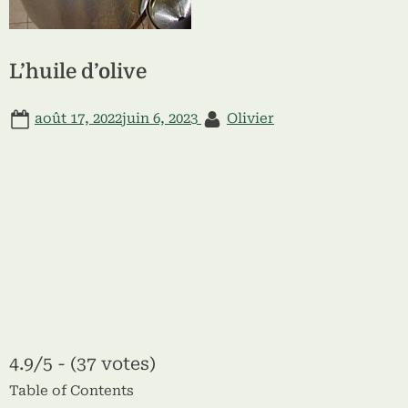
L’huile d’olive
Posted
By
août 17, 2022
juin 6, 2023
Olivier
on
4.9/5 - (37 votes)
Table of Contents