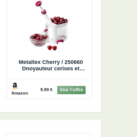
Metaltex Cherry / 250660
Dnoyauteur cerises et
olives, unique
9.99 €
Amazon