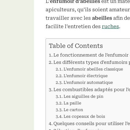
L’
enfumoir d’abeilles
est un matér
apiculteurs, qu’ils soient amateu
travailler avec les
abeilles
afin de
facilite l’entretien des
ruches
.
Table of Contents
Le fonctionnement de l’enfumoir 
Toggle
sub-
Les différents types d’enfumoirs 
menu
L’enfumoir abeilles classique
L’enfumoir électrique
L’enfumoir automatique
Les combustibles adaptés pour l’
Les aiguilles de pin
La paille
Le carton
Les copeaux de bois
Quelques conseils pour utiliser l’