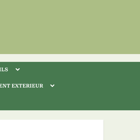
Toggle
ILS
sub-
menu
Toggle
ENT EXTERIEUR
sub-
menu
Toggle
sub-
Toggle
menu
sub-
menu