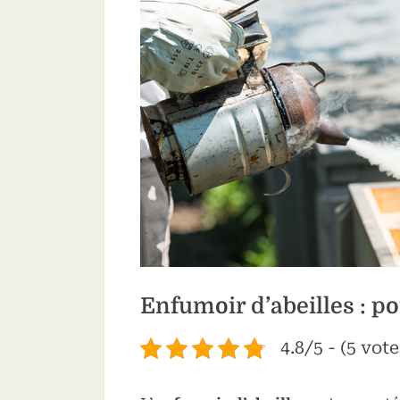
sub-
menu
Toggle
sub-
menu
Enfumoir d’abeilles : po
4.8/5 - (5 vote