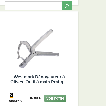
Toggle
sub-
menu
Westmark Dénoyauteur à
Olives, Outil à main Pratique
avec Ressort, longueur :
16,7 cm, Aluminium/revêtu,
Olivus, 40402270
16.90 €
Amazon