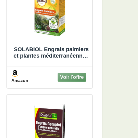
SOLABIOL Engrais palmiers
et plantes méditerranéennes
- 1,5 Kg - Utilisable en
Agriculture Biologique
SOPALMY15
Amazon