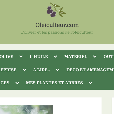
Oleiculteur.com
L'olivier et les passions de l'oleiculteur
Toggle
Toggle
Toggle
’OLIVE
L’HUILE
MATERIEL
OUT
sub-
sub-
sub-
menu
menu
menu
Toggle
Toggle
EPRISE
A LIRE..
DECO ET AMENAGEM
sub-
sub-
menu
menu
Toggle
Toggle
AGES
MES PLANTES ET ARBRES
sub-
sub-
menu
menu
Toggle
sub-
menu