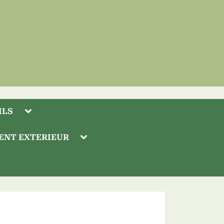
Toggle
ILS
sub-
menu
Toggle
ENT EXTERIEUR
sub-
menu
Toggle
sub-
Toggle
menu
sub-
menu